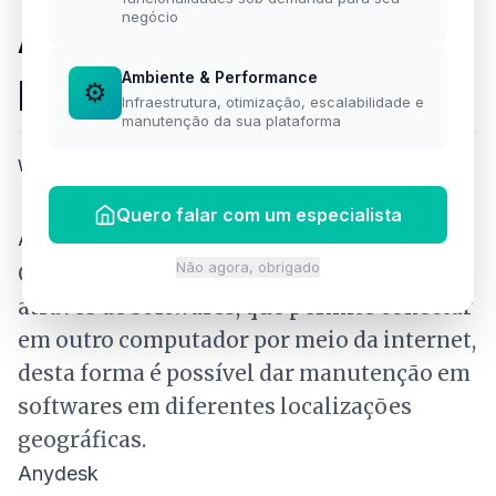
negócio
Anydesk - Software
para acesso remoto.
Ambiente & Performance
⚙️
Infraestrutura, otimização, escalabilidade e
manutenção da sua plataforma
Willian Silva
·
25 de junho de 2020
·
1 min de leitura
Quero falar com um especialista
Acesso Remoto
Não agora, obrigado
O Acesso remoto é um recurso, utilizado
através de softwares, que permite conectar
em outro computador por meio da internet,
desta forma é possível dar manutenção em
softwares em diferentes localizações
geográficas.
Anydesk