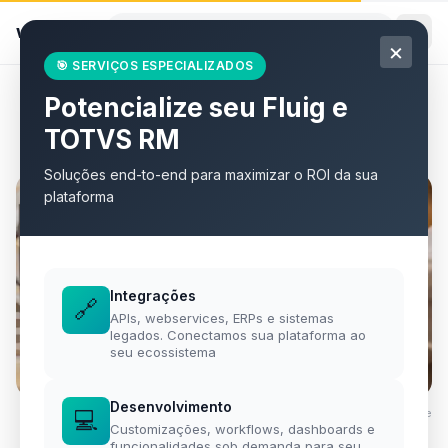
willian
.
eti.br
×
🎯 SERVIÇOS ESPECIALIZADOS
Potencialize seu Fluig e
Todos os artigos
TOTVS RM
Soluções end-to-end para maximizar o ROI da sua
plataforma
Integrações
🔗
APIs, webservices, ERPs e sistemas
legados. Conectamos sua plataforma ao
seu ecossistema
Desenvolvimento
💻
Foto por
ThisisEngineering
·
Unsplash
·
Unsplash License
Customizações, workflows, dashboards e
funcionalidades sob demanda para seu