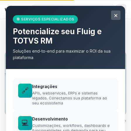
willian
.
eti.br
×
🎯 SERVIÇOS ESPECIALIZADOS
Potencialize seu Fluig e
Todos os artigos
TOTVS RM
Soluções end-to-end para maximizar o ROI da sua
plataforma
Integrações
🔗
APIs, webservices, ERPs e sistemas
legados. Conectamos sua plataforma ao
seu ecossistema
Desenvolvimento
💻
Foto por
Mediamodifier
·
Unsplash
·
Unsplash License
Customizações, workflows, dashboards e
funcionalidades sob demanda para seu