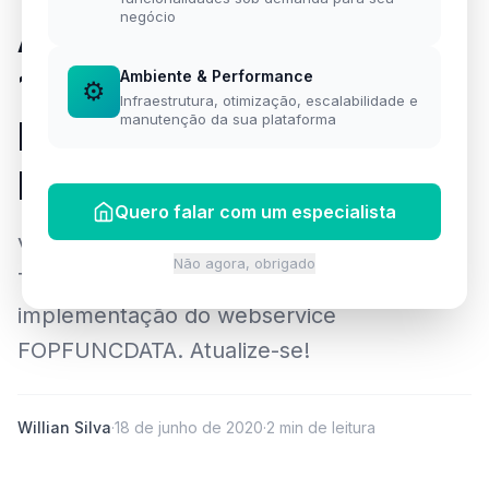
negócio
Atualização TOTVS RM
12.1.28: Webservice
Ambiente & Performance
⚙️
Infraestrutura, otimização, escalabilidade e
manutenção da sua plataforma
FOPFUNCDATA na
Folha
Quero falar com um especialista
Veja o que mudou na atualização 12.1.28 do
Não agora, obrigado
TOTVS RM Folha de Pagamento com a
implementação do webservice
FOPFUNCDATA. Atualize-se!
Willian Silva
·
18 de junho de 2020
·
2 min de leitura