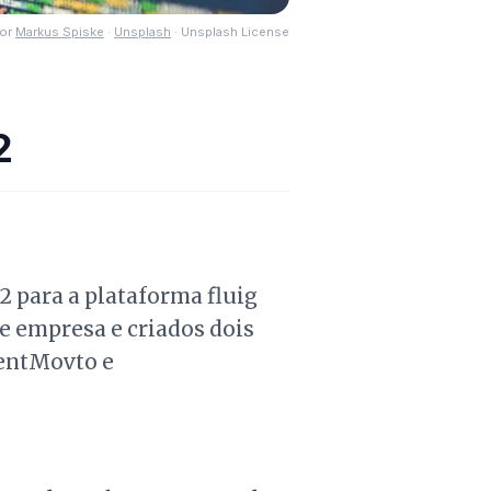
or
Markus Spiske
·
Unsplash
·
Unsplash License
2
2 para a plataforma fluig
de empresa e criados dois
rentMovto e