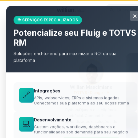
willian
.
eti.br
×
🎯 SERVIÇOS ESPECIALIZADOS
Potencialize seu Fluig e TOTVS
Todos os artigos
RM
Soluções end-to-end para maximizar o ROI da sua
plataforma
Willian Mascimiano
Integrações
TOTVS · Django · IA
🔗
APIs, webservices, ERPs e sistemas legados.
Desenvolvedor especialista
Conectamos sua plataforma ao seu ecossistema
em TOTVS RM e Fluig,
Python/Django e inteligência
artificial. Compartilhando
Desenvolvimento
aprendizados e soluções do
💻
Customizações, workflows, dashboards e
dia a dia.
funcionalidades sob demanda para seu negócio