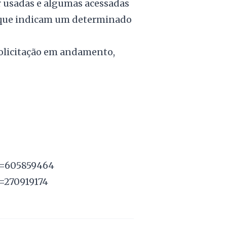
 usadas e algumas acessadas
s que indicam um determinado
solicitação em andamento,
Id=605859464
d=270919174