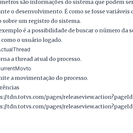
metros são informações do sistema que podem ser
nte o desenvolvimento. É como se fosse variávei
 sobre um registro do sistema.
xemplo é a possibilidade de buscar o número da 
como o usuário logado.
ctualThread
rna a thread atual do processo.
urrentMovto
ite a movimentação do processo.
rências
s://tdn.totvs.com/pages/releaseview.action?page
s://tdn.totvs.com/pages/releaseview.action?pageI