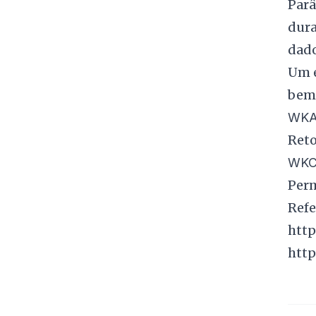
Parâ
dura
dado
Um e
bem 
WKA
Reto
WKC
Perm
Refe
http
http