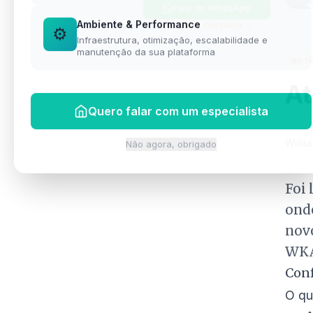
Falar no WhatsApp
Ambiente & Performance
Ver perfil completo →
⚙️
Infraestrutura, otimização, escalabilidade e
manutenção da sua plataforma
NOTÍ
At
Quero falar com um especialista
Willia
Não agora, obrigado
Foi 
onde
nov
WKA
Con
O qu