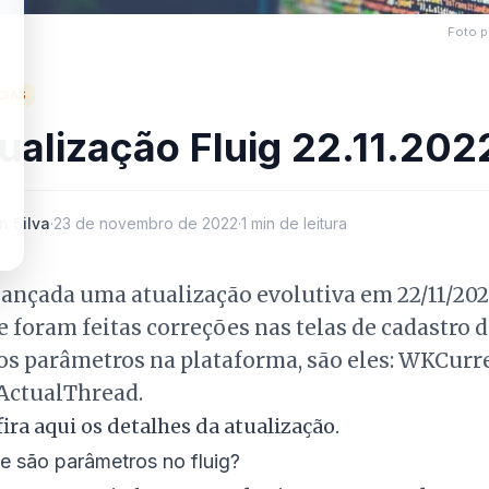
Foto p
CIAS
ualização Fluig 22.11.202
n Silva
·
23 de novembro de 2022
·
1 min de leitura
lançada uma atualização evolutiva em 22/11/202
 foram feitas correções nas telas de cadastro 
os parâmetros na plataforma, são eles: WKCur
ctualThread.
fira
aqui
os detalhes da atualização.
e são parâmetros no fluig?