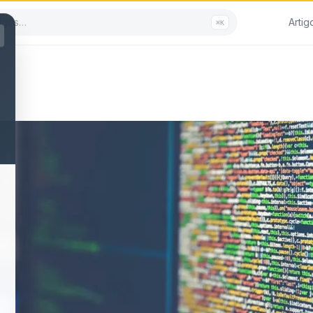
Artig
⌘K