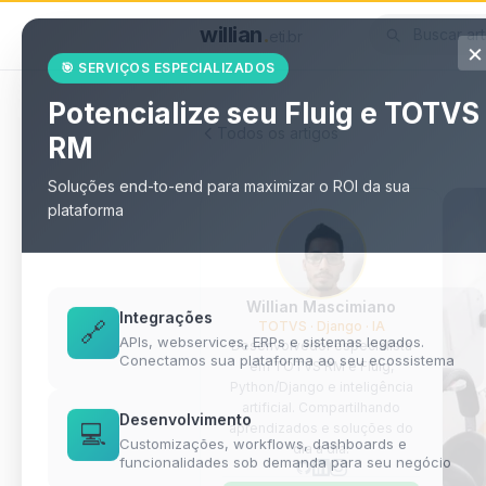
willian
.
eti.br
×
🎯 SERVIÇOS ESPECIALIZADOS
Potencialize seu Fluig e TOTVS
Todos os artigos
RM
Soluções end-to-end para maximizar o ROI da sua
plataforma
Willian Mascimiano
Integrações
TOTVS · Django · IA
🔗
APIs, webservices, ERPs e sistemas legados.
Desenvolvedor especialista
Conectamos sua plataforma ao seu ecossistema
em TOTVS RM e Fluig,
Python/Django e inteligência
artificial. Compartilhando
Desenvolvimento
aprendizados e soluções do
💻
Customizações, workflows, dashboards e
dia a dia.
funcionalidades sob demanda para seu negócio