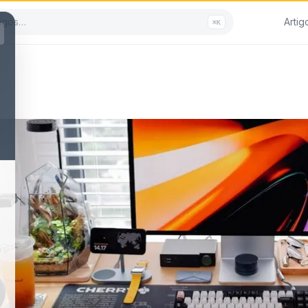
Artig
⌘K