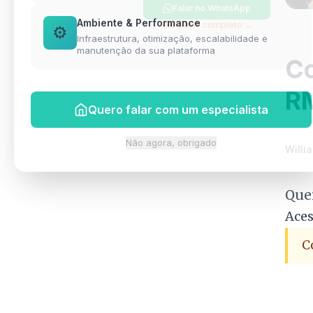
Falar no WhatsApp
Ambiente & Performance
Ver perfil completo →
⚙️
Infraestrutura, otimização, escalabilidade e
manutenção da sua plataforma
Co
R
Quero falar com um especialista
Não agora, obrigado
Willia
Que
Aces
C