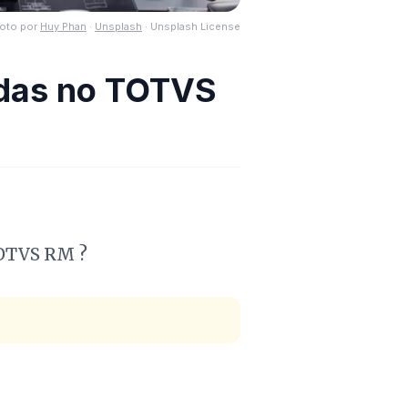
oto por
Huy Phan
·
Unsplash
·
Unsplash License
adas no TOTVS
TOTVS RM ?