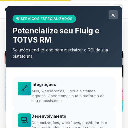
willian
.
eti.br
×
🎯 SERVIÇOS ESPECIALIZADOS
Potencialize seu Fluig e
Todos os artigos
TOTVS RM
Soluções end-to-end para maximizar o ROI da sua
plataforma
Integrações
🔗
APIs, webservices, ERPs e sistemas
legados. Conectamos sua plataforma ao
seu ecossistema
Desenvolvimento
💻
Customizações, workflows, dashboards e
funcionalidades sob demanda para seu
FLUIG