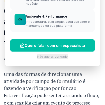
negócio
Como direcionar as
Ambiente & Performance
⚙️
atividades de Exclusivo
Infraestrutura, otimização, escalabilidade e
manutenção da sua plataforma
no fluig utilizando
funções.
Quero falar com um especialista
Não agora, obrigado
Willian Silva
·
19 de dezembro de 2022
·
1 min de leitura
Uma das formas de direcionar uma
atividade por campo de formulário é
fazendo a verificação por função.
Esta verificação pode ser feita criando o fluxo,
e em seguida criar um evento de processo.