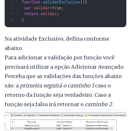
function
 validarExclusivo
(){
	var
 validar
=
true
;
	return
 validar
;
}
Na atividade Exclusivo, defina conforme
abaixo.
Para adicionar a validação por função você
precisará utilizar a opção Adicionar Avançado.
Perceba que as validações das funções abaixo
são: a
primeira seguirá o caminho 1
caso o
retorno da função seja verdadeiro. Caso a
função seja falsa irá retornar o
caminho 2
.