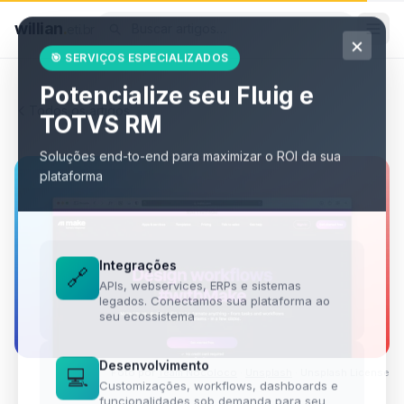
willian
.
eti.br
×
🎯 SERVIÇOS ESPECIALIZADOS
Potencialize seu Fluig e
Todos os artigos
TOTVS RM
Soluções end-to-end para maximizar o ROI da sua
plataforma
Integrações
🔗
APIs, webservices, ERPs e sistemas
legados. Conectamos sua plataforma ao
seu ecossistema
Desenvolvimento
💻
Foto por
Team Nocoloco
·
Unsplash
·
Unsplash License
Customizações, workflows, dashboards e
funcionalidades sob demanda para seu