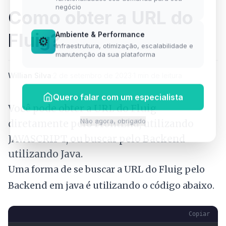
negócio
Como obter a URL do
Fluig?
Ambiente & Performance
⚙️
Infraestrutura, otimização, escalabilidade e
manutenção da sua plataforma
Willian Silva
·
2 de setembro de 2023
·
1 min de leitura
Quero falar com um especialista
Você pode obter a URL do Fluig
diretamente pelo FrontEnd, utilizando
Não agora, obrigado
JAVASCRIPT, ou buscar pelo Backend
utilizando Java.
Uma forma de se buscar a URL do Fluig pelo
Backend em java é utilizando o código abaixo.
Copiar