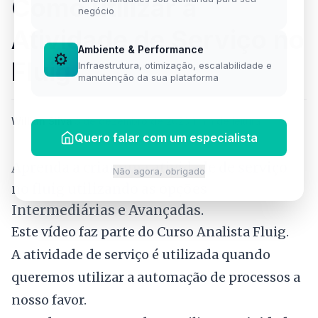
Como utilizar a
negócio
Atividade de Serviço no
Ambiente & Performance
⚙️
Fluig
Infraestrutura, otimização, escalabilidade e
manutenção da sua plataforma
Willian Silva
·
3 de dezembro de 2023
·
1 min de leitura
Quero falar com um especialista
Aprenda a criar uma atividade de serviço
Não agora, obrigado
no fluig utilizando as opções
Intermediárias e Avançadas.
Este vídeo faz parte do
Curso Analista Fluig
.
A atividade de serviço é utilizada quando
queremos utilizar a automação de processos a
nosso favor.