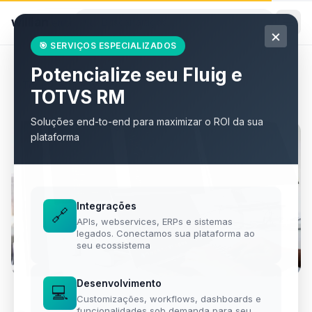
willian
.
eti.br
×
🎯 SERVIÇOS ESPECIALIZADOS
Potencialize seu Fluig e
Todos os artigos
TOTVS RM
Soluções end-to-end para maximizar o ROI da sua
plataforma
Integrações
🔗
APIs, webservices, ERPs e sistemas
legados. Conectamos sua plataforma ao
seu ecossistema
Desenvolvimento
💻
Customizações, workflows, dashboards e
funcionalidades sob demanda para seu