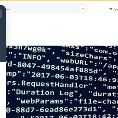
Artig
⌘K