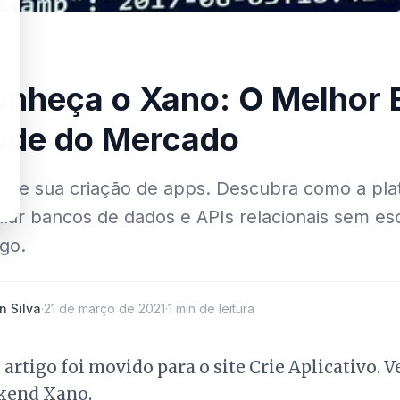
O
nheça o Xano: O Melhor 
ode do Mercado
lere sua criação de apps. Descubra como a pla
lar bancos de dados e APIs relacionais sem e
go.
n Silva
·
21 de março de 2021
·
1 min de leitura
 artigo foi movido para o site Crie Aplicativo. 
kend Xano
.