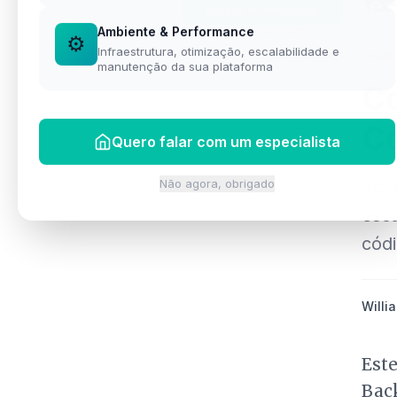
Falar no WhatsApp
Ambiente & Performance
Ver perfil completo →
⚙️
Infraestrutura, otimização, escalabilidade e
XAN
manutenção da sua plataforma
Co
C
Quero falar com um especialista
Não agora, obrigado
Ace
esca
códi
Willia
Este
Bac