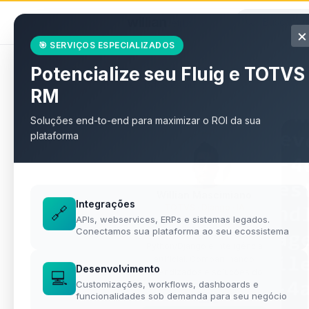
willian
.
eti.br
×
🎯 SERVIÇOS ESPECIALIZADOS
Potencialize seu Fluig e TOTVS
Todos os artigos
RM
Soluções end-to-end para maximizar o ROI da sua
plataforma
Willian Mascimiano
Integrações
TOTVS · Django · IA
🔗
APIs, webservices, ERPs e sistemas legados.
Desenvolvedor especialista
Conectamos sua plataforma ao seu ecossistema
em TOTVS RM e Fluig,
Python/Django e inteligência
artificial. Compartilhando
Desenvolvimento
aprendizados e soluções do
💻
Customizações, workflows, dashboards e
dia a dia.
funcionalidades sob demanda para seu negócio