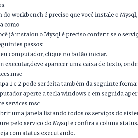
s.
 do workbench é preciso que você instale o Mysql
ja como
.
ocê já instalou o Mysql é preciso conferir se o serv
eguintes passos:
eu computador, clique no botão iniciar.
m executar,deve aparecer uma caixa de texto, onde 
ices.msc
apa 1 e 2 pode ser feita também da seguinte forma:
utador aperte a tecla windows e em seguida aperte 
te services.msc
abrir uma janela listando todos os serviços do sist
ure pelo serviço do Mysql e confira a coluna status.
teja com status executando.