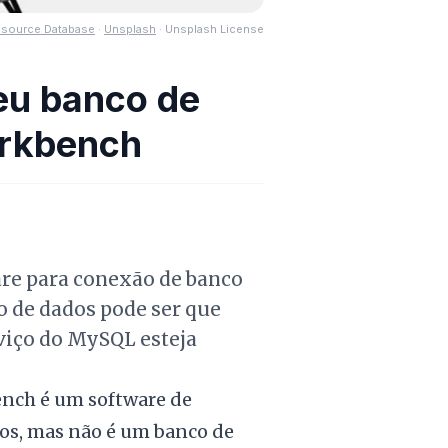
source Database
·
Unsplash
·
Unsplash License
eu banco de
orkbench
are para conexão de banco
o de dados pode ser que
rviço do MySQL esteja
ench é um software de
os, mas não é um banco de