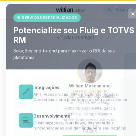
willian
.
eti.br
×
🎯 SERVIÇOS ESPECIALIZADOS
Potencialize seu Fluig e TOTVS
Todos os artigos
RM
Soluções end-to-end para maximizar o ROI da sua
plataforma
Willian Mascimiano
Integrações
TOTVS · Django · IA
🔗
APIs, webservices, ERPs e sistemas legados.
Desenvolvedor especialista
Conectamos sua plataforma ao seu ecossistema
em TOTVS RM e Fluig,
Python/Django e inteligência
artificial. Compartilhando
Desenvolvimento
aprendizados e soluções do
💻
Customizações, workflows, dashboards e
dia a dia.
funcionalidades sob demanda para seu negócio