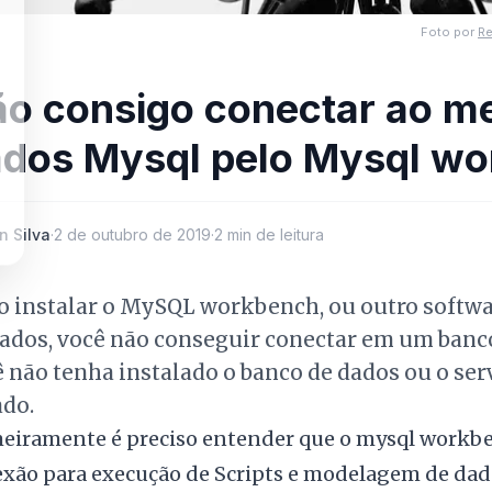
Foto por
Re
o consigo conectar ao m
dos Mysql pelo Mysql w
n Silva
·
2 de outubro de 2019
·
2 min de leitura
ao instalar o MySQL workbench, ou outro softw
ados, você não conseguir conectar em um banc
 não tenha instalado o banco de dados ou o se
ado.
eiramente é preciso entender que o mysql workb
xão para execução de Scripts e modelagem de dad