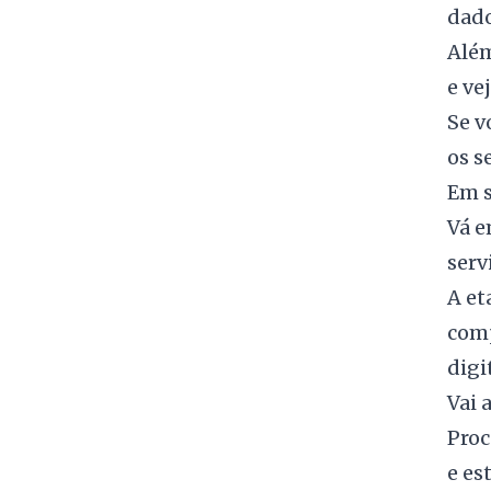
dado
Além
e ve
Se v
os s
Em s
Vá e
serv
A et
comp
digi
Vai 
Proc
e es