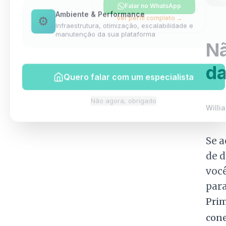
Falar no WhatsApp
Ambiente & Performance
Ver perfil completo →
⚙️
Infraestrutura, otimização, escalabilidade e
manutenção da sua plataforma
Nã
da
Quero falar com um especialista
Não agora, obrigado
Willia
Se 
de d
você
par
Prim
cone