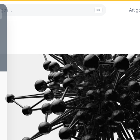
Artig
⌘K