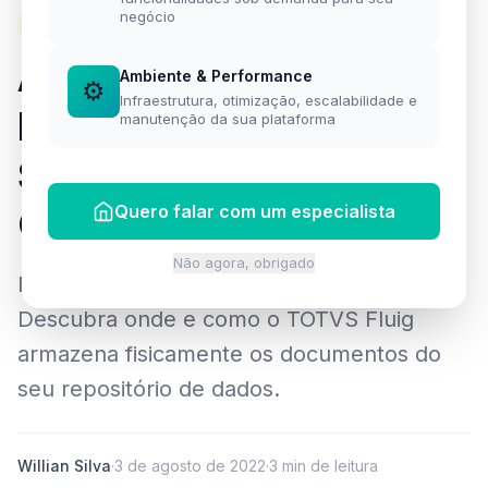
negócio
FLUIG
Armazenamento no
Ambiente & Performance
⚙️
Infraestrutura, otimização, escalabilidade e
Fluig: Onde Ficam
manutenção da sua plataforma
Salvos os Arquivos do
GED?
Quero falar com um especialista
Não agora, obrigado
Entenda a arquitetura de pastas do GED.
Descubra onde e como o TOTVS Fluig
armazena fisicamente os documentos do
seu repositório de dados.
Willian Silva
·
3 de agosto de 2022
·
3 min de leitura