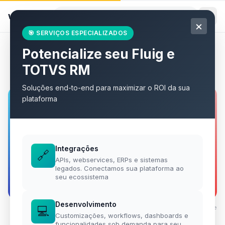
willian
.
eti.br
×
🎯 SERVIÇOS ESPECIALIZADOS
Potencialize seu Fluig e
Todos os artigos
TOTVS RM
Soluções end-to-end para maximizar o ROI da sua
plataforma
Integrações
🔗
APIs, webservices, ERPs e sistemas
legados. Conectamos sua plataforma ao
seu ecossistema
Desenvolvimento
💻
Foto por
Team Nocoloco
·
Unsplash
·
Unsplash License
Customizações, workflows, dashboards e
funcionalidades sob demanda para seu