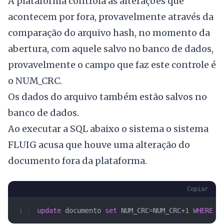
A plataforma controla as alterações que
acontecem por fora, provavelmente através da
comparação do arquivo hash, no momento da
abertura, com aquele salvo no banco de dados,
provavelmente o campo que faz este controle é
o NUM_CRC.
Os dados do arquivo também estão salvos no
banco de dados.
Ao executar a SQL abaixo o sistema o sistema
FLUIG acusa que houve uma alteração do
documento fora da plataforma.
Copiar
update
 documento 
set
 NUM_CRC
=
NUM_CRC+
1
 WHERE
 n