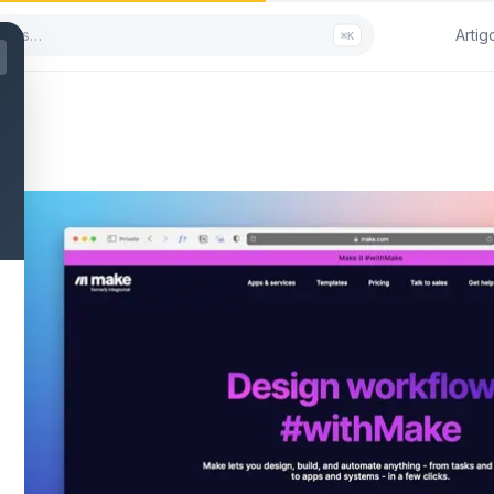
Artig
⌘K