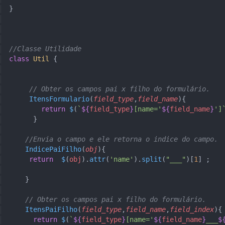
}
//Classe Utilidade
class
 Util
 {
     // Obter os campos pai x filho do formulário.
     ItensFormulario
(
field_type
,
field_name
){
        return
 $
(
`
${
field_type
}
[name='
${
field_name
}
']
      }
    //Envia o campo e ele retorna o indice do campo.
    IndicePaiFilho
(
obj
){
     return
  $
(
obj
).
attr
(
'name'
).
split
(
"___"
)[
1
] ;
    }
    // Obter os campos pai x filho do formulário.
    ItensPaiFilho
(
field_type
,
field_name
,
field_index
){
      return
 $
(
`
${
field_type
}
[name='
${
field_name
}
___
$