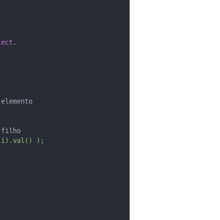
lect
.   
 elemento
 filho
 i).val() ); 