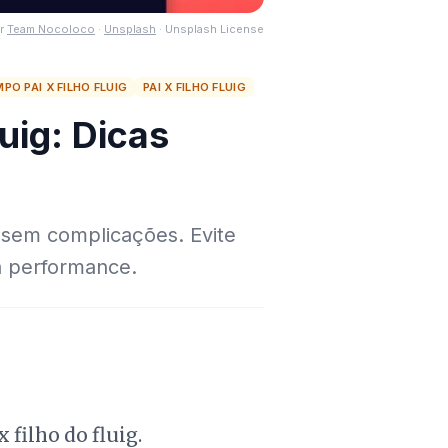
r
Team Nocoloco
·
Unsplash
·
Unsplash License
O PAI X FILHO FLUIG
PAI X FILHO FLUIG
luig: Dicas
g sem complicações. Evite
ta performance.
filho do fluig.