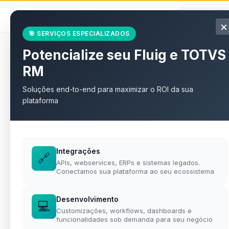
willian
.
eti.br
×
🎯 SERVIÇOS ESPECIALIZADOS
Potencialize seu Fluig e TOTVS
Todos os artigos
RM
Soluções end-to-end para maximizar o ROI da sua
plataforma
Willian Mascimiano
Integrações
TOTVS · Django · IA
🔗
APIs, webservices, ERPs e sistemas legados.
Desenvolvedor especialista
Conectamos sua plataforma ao seu ecossistema
em TOTVS RM e Fluig,
Python/Django e inteligência
artificial. Compartilhando
Desenvolvimento
aprendizados e soluções do
💻
Customizações, workflows, dashboards e
dia a dia.
funcionalidades sob demanda para seu negócio