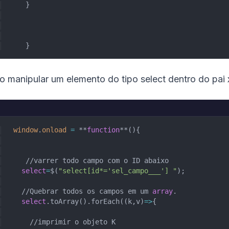
    }
    }
 manipular um elemento do tipo select dentro do pai x 
 window
.
onload
 =
 **
function
**(){
    //varrer todo campo com o ID abaixo
   select
=
$(
"select[id*='sel_campo___'] "
);
   //Quebrar todos os campos em um 
array
.
   select
.toArray().forEach((k,v)
=>
{
     //imprimir o objeto K