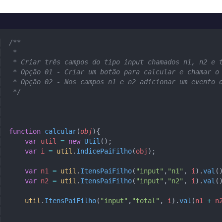
/**
 * 
 * Criar três campos do tipo input chamados n1, n2 e 
 * Opção 01 - Criar um botão para calcular e chamar o
 * Opção 02 - Nos campos n1 e n2 adicionar um evento 
 */
function
 calcular
(
obj
){
    var
 util
 =
 new
 Util
();
    var
 i
 =
 util
.
IndicePaiFilho
(
obj
);
    var
 n1
 =
 util
.
ItensPaiFilho
(
"input"
,
"n1"
, 
i
).
val
(
    var
 n2
 =
 util
.
ItensPaiFilho
(
"input"
,
"n2"
, 
i
).
val
(
    util
.
ItensPaiFilho
(
"input"
,
"total"
, 
i
).
val
(
n1
 +
 n