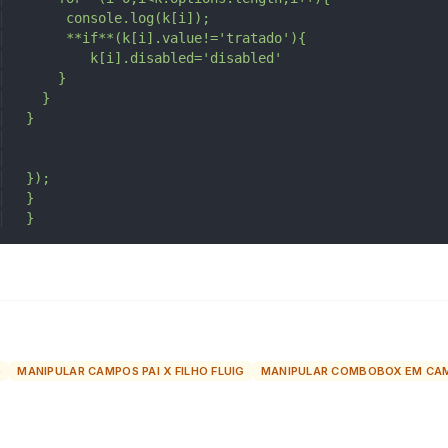
      console.log(k[i]); 
      **if**(k[i].value!='tratado'){
         k[i].disabled='disabled'       
     }
   }
 }
 });
 }
 }
G
MANIPULAR CAMPOS PAI X FILHO FLUIG
MANIPULAR COMBOBOX EM CAMP