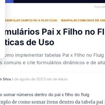
Foto po
G
MANIPULAR CAMPOS PAI X FILHO FLUIG
MANIPULAR COMBOBOX EM CAMP
rmulários Pai x Filho no F
áticas de Uso
 como implementar tabelas Pai x Filho no Flui
s comuns e crie formulários dinâmicos e de al
n Silva
·
3 de agosto de 2021
·
2 min de leitura
 somar números dentro do pai x filho do fluig
plo de como somar itens dentro da tabela pai x 