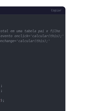
Copiar
total em uma tabela pai x filho
 evento onclick='calcular(this);'
onchange='calcular(this);'
);
);
2
);