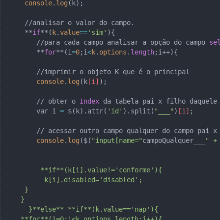
    console
.
log
(k);
    //analisar o valor do campo.
    **
if
**(
k
.
value
==
'sim'
){  
       //para cada campo analisar a opção do campo 
se
       **
for
**(i
=
0
;i
<
k
.
options
.
length
;i++){
       //imprimir o objeto K que é o principal
       console
.
log
(k
[i]
); 
       // obter o 
Index
 da tabela pai x filho daquele
       var i 
=
 $(k).attr(
'id'
).split(
"___"
)
[1]
;
       // acessar outro campo qualquer do campo pai x
       console
.
log
($(
"input[name="
campoQualquer___
" +
        **if**(k[i].value!='conforme'){
         k[i].disabled='disabled';
    }
   }
     }**else** **if**(k.value=='nap'){     
   **for**(i=0;i<k.options.length;i++){