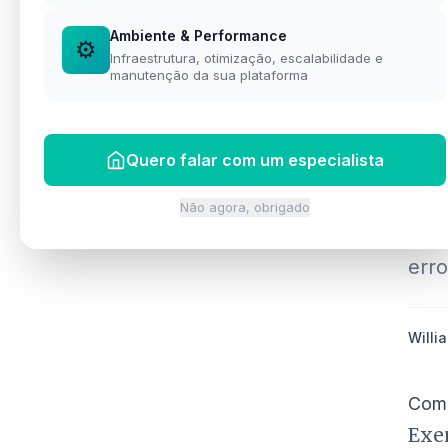
Falar no WhatsApp
Ambiente & Performance
Ver perfil completo →
⚙️
Infraestrutura, otimização, escalabilidade e
manutenção da sua plataforma
FLUI
Fo
Quero falar com um especialista
Pr
Não agora, obrigado
Veja
erro
Willia
Como
Exem