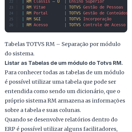
|
 RM
 Classis
 – 
U
  |
 Ensino
 Superior
           
|
 RM
 Vitae
        |
 TOTVS
 Gestão
 de
 Pessoas
   
|
 RM
 Portal
       |
 TOTVS
 Gestão
 de
 Conteúdos
 
|
 RM
 SGI
          |
 TOTVS
 Incorporação
        
|
 RM
 Acesso
       |
 TOTVS
 Controle
 de
 Acesso
  
Tabelas TOTVS RM – Separação por módulo
do sistema.
Listar as Tabelas de um módulo do Totvs RM.
Para conhecer todas as tabelas de um módulo
é possível utilizar uma tabela que pode ser
entendida como sendo um dicionário, que o
próprio sistema RM armazena as informações
sobre a tabela e suas colunas.
Quando se desenvolve relatórios dentro do
ERP é possível utilizar alguns facilitadores,