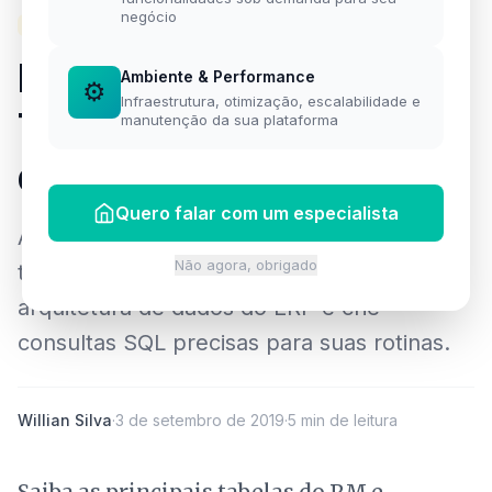
negócio
RM
Principais Tabelas
Ambiente & Performance
⚙️
Infraestrutura, otimização, escalabilidade e
TOTVS RM: Dicionário
manutenção da sua plataforma
de Dados e Consultas
Quero falar com um especialista
Acesse o mapeamento essencial das
Não agora, obrigado
tabelas do TOTVS RM. Entenda a
arquitetura de dados do ERP e crie
consultas SQL precisas para suas rotinas.
Willian Silva
·
3 de setembro de 2019
·
5 min de leitura