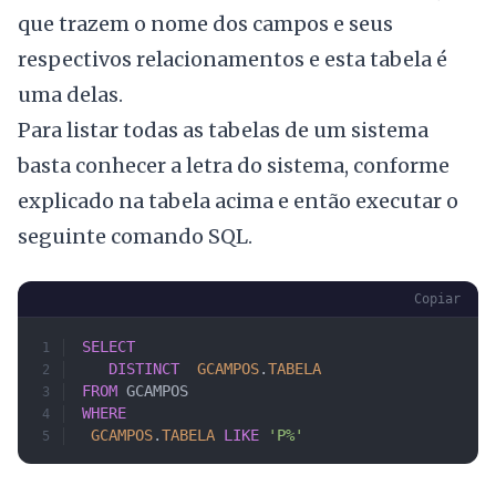
que trazem o nome dos campos e seus
respectivos relacionamentos e esta tabela é
uma delas.
Para listar todas as tabelas de um sistema
basta conhecer a letra do sistema, conforme
explicado na tabela acima e então executar o
seguinte comando SQL.
Copiar
SELECT
   DISTINCT
	GCAMPOS
.
TABELA
FROM
 GCAMPOS
WHERE
	GCAMPOS
.
TABELA
 LIKE
 'P%'