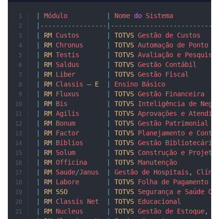
|
 Módulo
          |
 Nome
 do
 Sistema
           
|-----------------|---------------------------
|
 RM
 Custos
       |
 TOTVS
 Gestão
 de
 Custos
    
|
 RM
 Chronus
      |
 TOTVS
 Automação
 de
 Ponto
  
|
 RM
 Testis
       |
 TOTVS
 Avaliação
 e
 Pesquisa
|
 RM
 Saldus
       |
 TOTVS
 Gestão
 Contábil
     
|
 RM
 Liber
        |
 TOTVS
 Gestão
 Fiscal
       
|
 RM
 Classis
 – 
E
  |
 Ensino
 Básico
             
|
 RM
 Fluxus
       |
 TOTVS
 Gestão
 Financeira
   
|
 RM
 Bis
          |
 TOTVS
 Inteligência
 de
 Negó
|
 RM
 Agilis
       |
 TOTVS
 Aprovações
 e
 Atendim
|
 RM
 Bonum
        |
 TOTVS
 Gestão
 Patrimonial
  
|
 RM
 Factor
       |
 TOTVS
 Planejamento
 e
 Contr
|
 RM
 Biblios
      |
 TOTVS
 Gestão
 Bibliotecária
|
 RM
 Solum
        |
 TOTVS
 Construção
 e
 Projeto
|
 RM
 Officina
     |
 TOTVS
 Manutenção
          
|
 RM
 Saude
/
Janus
  |
 Gestão
 de
 Hospitais
, 
Clíni
|
 RM
 Labore
       |
 TOTVS
 Folha
 de
 Pagamento
  
|
 RM
 SSO
          |
 TOTVS
 Segurança
 e
 Saúde
 Oc
|
 RM
 Classis
 Net
  |
 TOTVS
 Educacional
         
|
 RM
 Nucleus
      |
 TOTVS
 Gestão
 de
 Estoque
, 
C