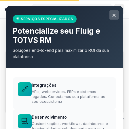
willian
.
eti.br
×
🎯 SERVIÇOS ESPECIALIZADOS
Potencialize seu Fluig e
Todos os artigos
TOTVS RM
Soluções end-to-end para maximizar o ROI da sua
plataforma
Integrações
🔗
APIs, webservices, ERPs e sistemas
legados. Conectamos sua plataforma ao
seu ecossistema
Desenvolvimento
💻
Foto por
Resource Database
·
Unsplash
·
Unsplash License
Customizações, workflows, dashboards e
funcionalidades sob demanda para seu