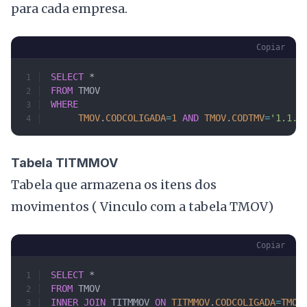
para cada empresa.
Copiar
SELECT
 * 
FROM
 TMOV 
WHERE
     TMOV
.
CODCOLIGADA
=
1
 AND
 TMOV
.
CODTMV
=
'1.1.0
Tabela TITMMOV
Tabela que armazena os itens dos
movimentos ( Vinculo com a tabela TMOV)
Copiar
SELECT
 * 
FROM
 TMOV
INNER JOIN
 TITMMOV 
ON
 TITMMOV
.
CODCOLIGADA
=
TMOV