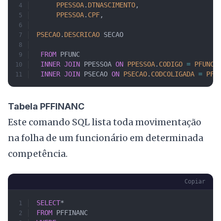
     PPESSOA
.
DTNASCIMENTO
,
     PPESSOA
.
CPF
,
PSECAO
.
DESCRICAO
 SECAO
 FROM
 PFUNC
 INNER JOIN
 PPESSOA 
ON
 PPESSOA
.
CODIGO
 =
 PFUNC
.
 INNER JOIN
 PSECAO 
ON
 PSECAO
.
CODCOLIGADA
 =
 PFU
Tabela PFFINANC
Este comando SQL lista toda movimentação
na folha de um funcionário em determinada
competência.
Copiar
SELECT
* 
FROM
 PFFINANC