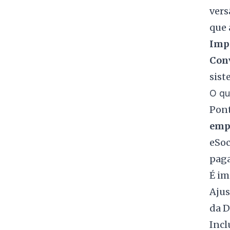
vers
que 
Impl
Conv
sist
O qu
Pon
emp
eSoc
paga
É i
Ajus
da D
Incl