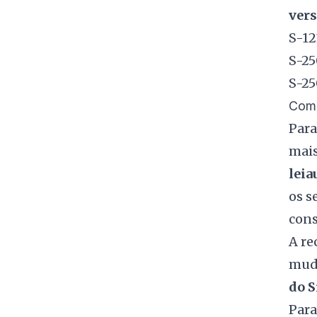
vers
S-12
S-25
S-25
Como
Para
mais
leia
os s
cons
A re
muda
do 
Para