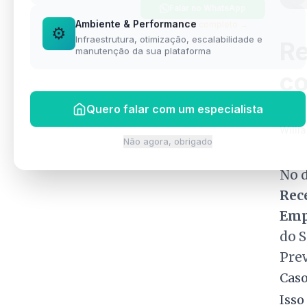
Falar no WhatsApp
Ambiente & Performance
Ver perfil completo →
⚙️
Infraestrutura, otimização, escalabilidade e
Re
manutenção da sua plataforma
co
Quero falar com um especialista
Willia
Não agora, obrigado
No d
Rece
Emp
do S
Prev
Caso
Isso