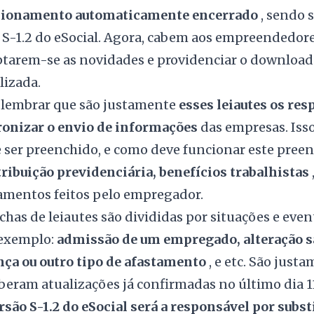
cionamento automaticamente encerrado
, sendo s
 S-1.2 do eSocial. Agora, cabem aos empreendedore
tarem-se as novidades e providenciar o download d
lizada.
 lembrar que são justamente
esses leiautes os res
onizar o envio de informações
das empresas. Isso
 ser preenchido, e como deve funcionar este pree
ribuição previdenciária, benefícios trabalhistas
mentos feitos pelo empregador.
ichas de leiautes são divididas por situações e e
 exemplo:
admissão de um empregado, alteração s
nça ou outro tipo de afastamento
, e etc. São just
beram atualizações já confirmadas no último dia 1
rsão S-1.2 do eSocial será a responsável por subst