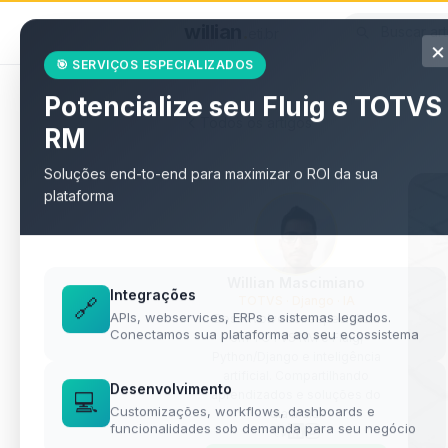
willian
.
eti.br
×
🎯 SERVIÇOS ESPECIALIZADOS
Potencialize seu Fluig e TOTVS
Todos os artigos
RM
Soluções end-to-end para maximizar o ROI da sua
plataforma
Willian Mascimiano
Integrações
TOTVS · Django · IA
🔗
APIs, webservices, ERPs e sistemas legados.
Desenvolvedor especialista
Conectamos sua plataforma ao seu ecossistema
em TOTVS RM e Fluig,
Python/Django e inteligência
artificial. Compartilhando
Desenvolvimento
aprendizados e soluções do
💻
Customizações, workflows, dashboards e
dia a dia.
funcionalidades sob demanda para seu negócio