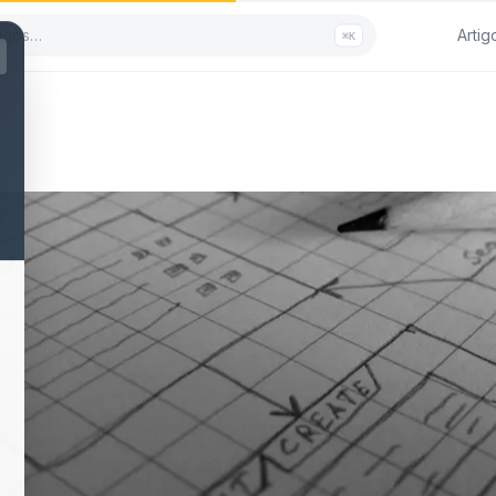
Artig
⌘K