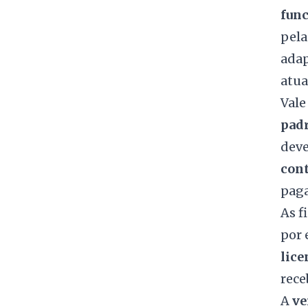
fun
pela
adap
atua
Vale
padr
deve
cont
paga
As f
por
lice
rece
A
ve