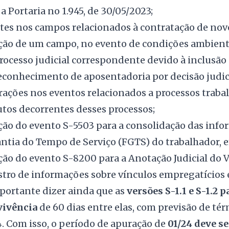
a Portaria no 1.945, de 30/05/2023;
tes nos campos relacionados à contratação de no
ção de um campo, no evento de condições ambien
rocesso judicial correspondente devido à inclusão
econhecimento de aposentadoria por decisão judici
rações nos eventos relacionados a processos trabal
utos decorrentes desses processos;
ção do evento S-5503 para a consolidação das inf
ntia do Tempo de Serviço (FGTS) do trabalhador, e
ção do evento S-8200 para a Anotação Judicial do 
stro de informações sobre vínculos empregatícios
mportante dizer ainda que as
versões S-1.1 e S-1.2 
ivência
de 60 dias entre elas, com previsão de té
. Com isso, o período de apuração de
01/24 deve s