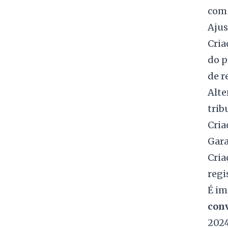
com 
Ajus
Cria
do p
de r
Alte
trib
Cria
Gara
Cria
regi
É i
conv
2024