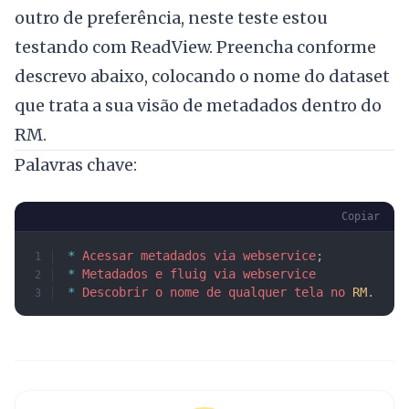
outro de preferência, neste teste estou
testando com ReadView. Preencha conforme
descrevo abaixo, colocando o nome do dataset
que trata a sua visão de metadados dentro do
RM.
Palavras chave:
Copiar
*
 Acessar
 metadados
 via
 webservice
; 
*
 Metadados
 e
 fluig
 via
 webservice
*
 Descobrir
 o
 nome
 de
 qualquer
 tela
 no
 RM
.