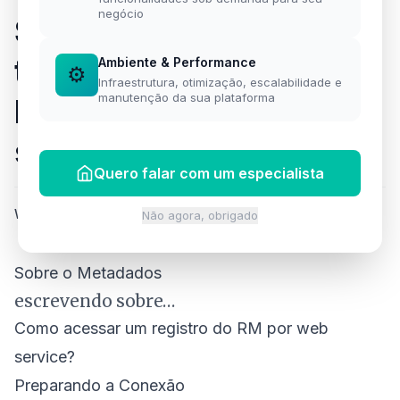
negócio
Saiba como acessar as
telas de metadados do
Ambiente & Performance
⚙️
Infraestrutura, otimização, escalabilidade e
manutenção da sua plataforma
RM através de web
service.
Quero falar com um especialista
Willian Silva
·
27 de agosto de 2019
·
2 min de leitura
Não agora, obrigado
Sobre o Metadados
escrevendo sobre…
Como acessar um registro do RM por web
service?
Preparando a Conexão