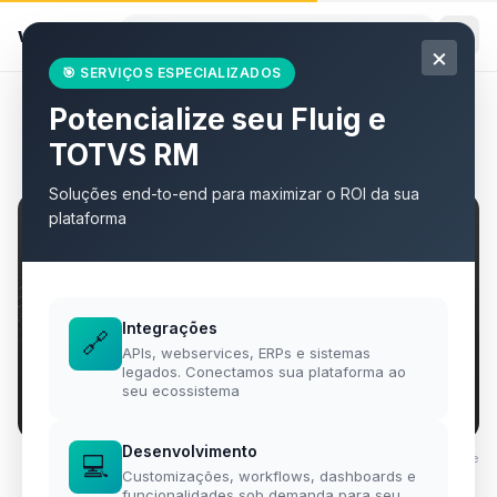
willian
.
eti.br
×
🎯 SERVIÇOS ESPECIALIZADOS
Potencialize seu Fluig e
Todos os artigos
TOTVS RM
Soluções end-to-end para maximizar o ROI da sua
plataforma
Integrações
🔗
APIs, webservices, ERPs e sistemas
legados. Conectamos sua plataforma ao
seu ecossistema
Desenvolvimento
💻
Foto por
Taylor Vick
·
Unsplash
·
Unsplash License
Customizações, workflows, dashboards e
funcionalidades sob demanda para seu