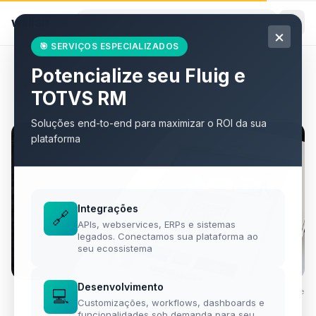
willian
.
eti.br
×
🎯 SERVIÇOS ESPECIALIZADOS
Potencialize seu Fluig e
Todos os artigos
TOTVS RM
Soluções end-to-end para maximizar o ROI da sua
plataforma
Integrações
🔗
APIs, webservices, ERPs e sistemas
legados. Conectamos sua plataforma ao
seu ecossistema
Desenvolvimento
Foto por
💻
Vizito Visitor Management
·
Unsplash
·
Unsplash License
Customizações, workflows, dashboards e
funcionalidades sob demanda para seu