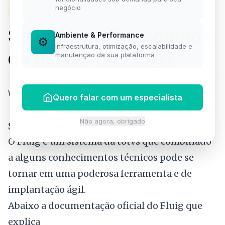
negócio
FLUIG
Saiba como ler códigos
Ambiente & Performance
⚙️
Infraestrutura, otimização, escalabilidade e
de barras no Fluig?
manutenção da sua plataforma
Willian Silva
·
6 de setembro de 2019
·
1 min de leitura
Quero falar com um especialista
Não agora, obrigado
Sobre o Fluig
O Fluig é um sistema da totvs que combinado
a alguns conhecimentos técnicos pode se
tornar em uma poderosa ferramenta e de
implantação ágil.
Abaixo a documentação oficial do Fluig que
explica