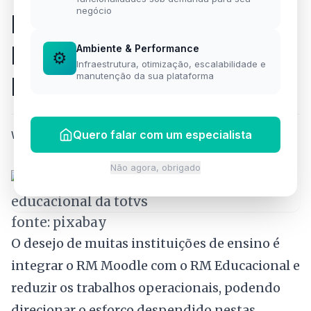
negócio
Integre o TOTVS
Educacional com o
Ambiente & Performance
⚙️
Infraestrutura, otimização, escalabilidade e
manutenção da sua plataforma
Moodle.
Quero falar com um especialista
Willian Silva
·
6 de fevereiro de 2019
·
1 min de leitura
Não agora, obrigado
fonte: pixabay
O desejo de muitas instituições de ensino é
integrar o RM Moodle com o RM Educacional e
reduzir os trabalhos operacionais, podendo
direcionar o esforço despendido nestas