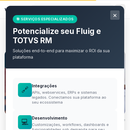
willian
.
eti.br
×
🎯 SERVIÇOS ESPECIALIZADOS
Potencialize seu Fluig e
Todos os artigos
TOTVS RM
Soluções end-to-end para maximizar o ROI da sua
plataforma
Integrações
🔗
APIs, webservices, ERPs e sistemas
legados. Conectamos sua plataforma ao
seu ecossistema
Desenvolvimento
💻
Foto por
Vitaly Gariev
·
Unsplash
·
Unsplash License
Customizações, workflows, dashboards e
funcionalidades sob demanda para seu