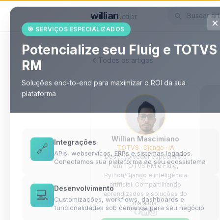
willian
.
eti.br
×
🎯 SERVIÇOS ESPECIALIZADOS
Potencialize seu Fluig e TOTVS
Todos os artigos
RM
Soluções end-to-end para maximizar o ROI da sua
plataforma
Willian Mascimiano
Integrações
TOTVS · Django · IA
🔗
APIs, webservices, ERPs e sistemas legados.
Desenvolvedor especialista
Conectamos sua plataforma ao seu ecossistema
em TOTVS RM e Fluig,
Python/Django e inteligência
artificial. Compartilhando
Desenvolvimento
aprendizados e soluções do
💻
Customizações, workflows, dashboards e
dia a dia.
funcionalidades sob demanda para seu negócio