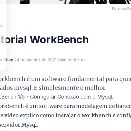
Foto por
Re
QL
torial WorkBench
n Silva
·
24 de janeiro de 2021
·
1 min de leitura
orkbench é um software fundamental para qu
dados mysql. É simplesmente o melhor.
Bench 1/5 - Configurar Conexão com o Mysql.
rkbench é um software para modelagem de banco
e vídeo explico como instalar o workbench e conf
servidor Mysql.