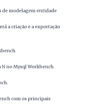
vés de modelagem entidade
erá a criação e a exportação
rkbench.
ra N no Mysql Workbench.
nch.
Bench com os principais