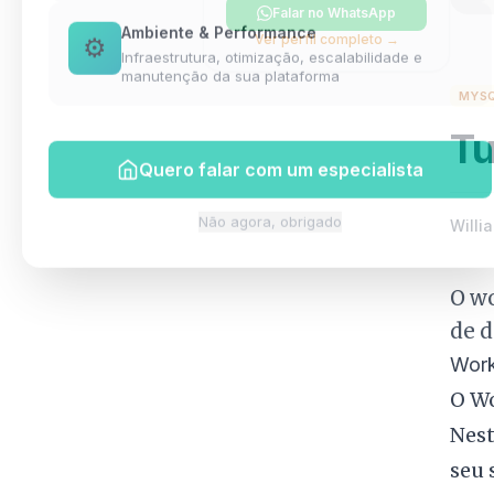
Falar no WhatsApp
Ambiente & Performance
Ver perfil completo →
⚙️
Infraestrutura, otimização, escalabilidade e
manutenção da sua plataforma
MYS
Tu
Quero falar com um especialista
Willia
Não agora, obrigado
O w
de 
Work
O Wo
Nest
seu 