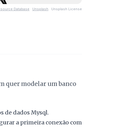
source Database
·
Unsplash
·
Unsplash License
em quer modelar um banco
s de dados Mysql.
igurar a primeira conexão com