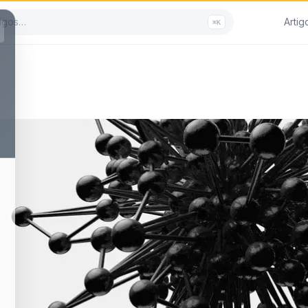
Artig
⌘K